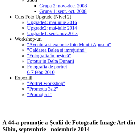
2008
Grupa 2: nov.-dec. 2008
Grupa 1: sept.-oct. 2008
Curs Foto Upgrade (Nivel 2)
Upgrade4: mai-iulie 2016
Upgrade2: mai-iulie 2014
Upgrade1: sept.-nov.2013
Workshop-uri
"Aventura si excursie foto Muntii Apuseni"
"Caldarea Balea si imrejurimi"
"Fotografia în peșteră"
Fototur in Delta Dunarii
Fotografia de portret
6-7 febr. 2010
Expozitii
"Portret-workshop"
"Promoția 3si2"
"Promoția I"
A 44-a promoție a Școlii de Fotografie Image Art din
Sibiu, septembrie - noiembrie 2014