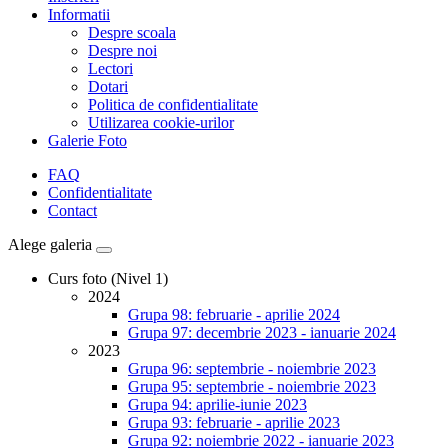
Informatii
Despre scoala
Despre noi
Lectori
Dotari
Politica de confidentialitate
Utilizarea cookie-urilor
Galerie Foto
FAQ
Confidentialitate
Contact
Alege galeria
Curs foto (Nivel 1)
2024
Grupa 98: februarie - aprilie 2024
Grupa 97: decembrie 2023 - ianuarie 2024
2023
Grupa 96: septembrie - noiembrie 2023
Grupa 95: septembrie - noiembrie 2023
Grupa 94: aprilie-iunie 2023
Grupa 93: februarie - aprilie 2023
Grupa 92: noiembrie 2022 - ianuarie 2023