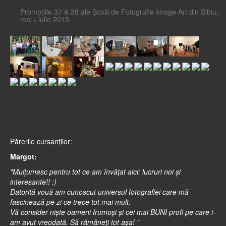
Promoțiile 37 & 38 ale Școlii de Fotografie Image Art din Sibiu,
mai - iulie 2013
Părerile cursanţilor:
Margot:
"Mulţumesc pentru tot ce am învăţat aici: lucruri noi şi
interesante!! :)
Datorită vouă am cunoscut universul fotografiei care mă
fascinează pe zi ce trece tot mai mult.
Vă consider nişte oameni frumoşi şi cei mai BUNI profi pe care i-
am avut vreodată. Să rămâneţi tot aşa! "