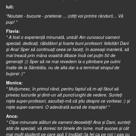
Iuli:
"Noutate - bucurie - prietenie ... (citiţi voi printre rânduri)... Vă
pup! "
Flavia:
" A fost o experienţă minunată, unică! Am cunoscut oameni
speciali, dedicaţi, răbdători şi foarte buni profesori: felicitări Dani
şi Ana! Sper să continuaţi ceea ce faceţi, în aceeaşi manieră, să
mai treacă prin mâna voastră dibace încă cel puţin 50 de
generaţii :)) Sper să ne mai revedem la o plimbare pe culmi
înalte de la Sâmbăta, nu de alta dar s-a terminat siropul de
bujorei :)"
Monica:
" Mulţumesc, în primul rând, pentru faptul că m-aţi făcut să
privesc lucrurile şi dintr-un alt punct/unghi de vedere. Sunteţi
nişte super-profesori, ascultaţi-mă că ştiu despre ce vorbesc :) şi
nişte super-oameni. O adevărată sursă de inspiraţie! "
Anca:
" Clipe minunate alături de oameni deosebiţi! Ana şi Dani, sunteţi
atât de speciali, vă doresc tot binele din lume, mult succes şi cât
mai mulţi studenţi pe care spă îi învăţaţi (la fel ca pe noi ) pas cu