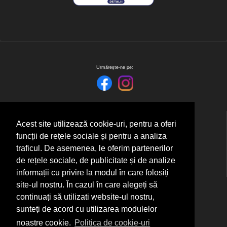
Urmărește-ne pe:
Acest site utilizează cookie-uri, pentru a oferi
funcții de rețele sociale și pentru a analiza
traficul. De asemenea, le oferim partenerilor
de rețele sociale, de publicitate și de analize
informații cu privire la modul în care folosiți
site-ul nostru. În cazul în care alegeți să
continuați să utilizati website-ul nostru,
SC Pixel Contrast SRL
Sibiu, Aleea Picasso nr.2
sunteți de acord cu utilizarea modulelor
Tel.: 0743 211 958
Email.: contact@pixelcontrast.ro
noastre cookie.
Politica de cookie-uri