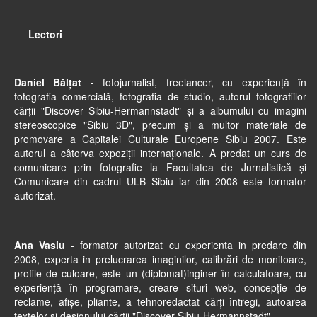
Lectori
Daniel Bălțat
- fotojurnalist, freelancer, cu experiență în
fotografia comercială, fotografia de studio, autorul fotografiilor
cărții "Discover Sibiu-Hermannstadt" și a albumului cu imagini
stereoscopice "Sibiu 3D", precum și a multor materiale de
promovare a Capitalei Culturale Europene Sibiu 2007. Este
autorul a câtorva expoziții internaționale. A predat un curs de
comunicare prin fotografie la Facultatea de Jurnalistică și
Comunicare din cadrul ULB Sibiu iar din 2008 este formator
autorizat.
Ana Vasiu
- formator autorizat cu experienta in predare din
2008, experta in prelucrarea imaginilor, calibrări de monitoare,
profile de culoare, este un (diplomat)inginer în calculatoare, cu
experiență în programare, creare situri web, concepție de
reclame, afișe, pliante, a tehnoredactat cărți întregi, autoarea
textelor și designului cărții "Discover Sibiu-Hermannstadt".