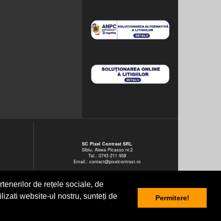
SC Pixel Contrast SRL
Sibiu, Aleea Picasso nr.2
Tel.: 0743 211 958
Email.: contact@pixelcontrast.ro
rtenerilor de rețele sociale, de
ilizati website-ul nostru, sunteți de
Permitere!