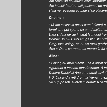
Am reusit sa acumulez ceva informatii s
Am intalnit foarte multi pasionati de ar
si sa ne revedem cu bine si cu placere 
Cristina :
" M-am inscris la acest curs (ultima)
terminat , pot spune ca am descifrat t
Dani si Ana ne-au invatat la modul frum
treaba". In plus, aici am gasit niste pri
Dragi fosti colegi, sa nu va raciti (vor
Ana si Dani, sa ramaneti mereu la fel de 
Alina :
" Sincer, nu mi-a placut... ca a durat 
siguranta o faceam mai devreme. A fost 
Despre Daniel si Ana am numai cuvinte d
P.S. Oricand aveti drum la Viena nu ezit
Va pup pe toti, sunteti minunati si baf