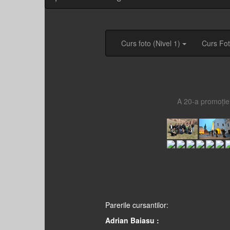
Curs foto (Nivel 1)
Curs Fot
A 20-a promoție 
Parerile cursantilor:
Adrian Baiasu :