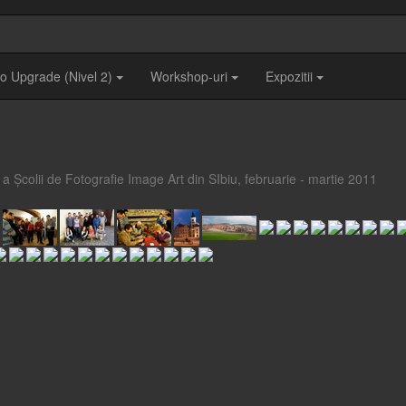
o Upgrade (Nivel 2)
Workshop-uri
Expozitii
a Școlii de Fotografie Image Art din SIbiu, februarie - martie 2011