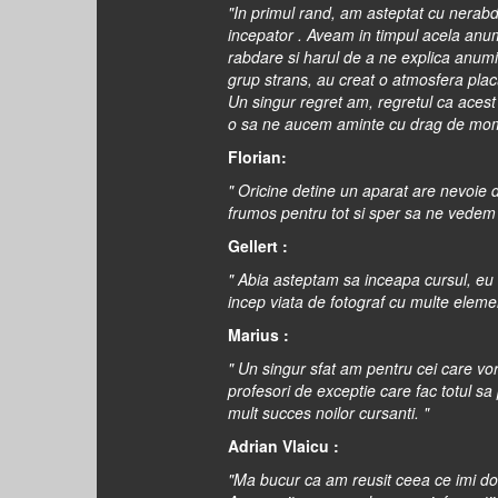
"In primul rand, am asteptat cu nerab
incepator . Aveam in timpul acela anum
rabdare si harul de a ne explica anumi
grup strans, au creat o atmosfera placu
Un singur regret am, regretul ca acest c
o sa ne aucem aminte cu drag de mome
Florian:
" Oricine detine un aparat are nevoie d
frumos pentru tot si sper sa ne vedem
Gellert :
"
Abia asteptam sa inceapa cursul, eu a
incep viata de fotograf cu multe elem
Marius :
" Un singur sfat am pentru cei care vor 
profesori de exceptie care fac totul s
mult succes noilor cursanti.
"
Adrian Vlaicu :
"
Ma bucur ca am reusit ceea ce imi do