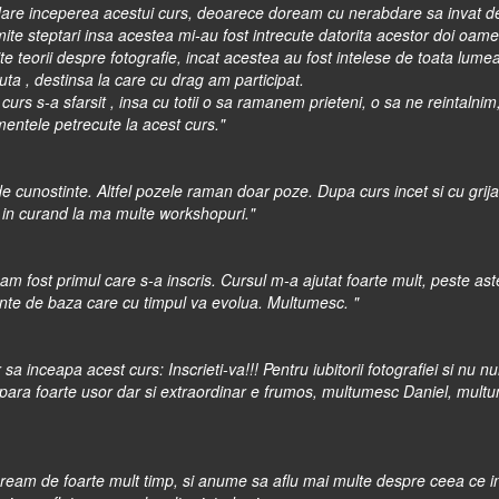
dare inceperea acestui curs, deoarece doream cu nerabdare sa invat des
ite steptari insa acestea mi-au fost intrecute datorita acestor doi oame
te teorii despre fotografie, incat acestea au fost intelese de toata lu
ta , destinsa la care cu drag am participat.
urs s-a sfarsit , insa cu totii o sa ramanem prieteni, o sa ne reintalnim,
ntele petrecute la acest curs."
e cunostinte. Altfel pozele raman doar poze. Dupa curs incet si cu grij
 in curand la ma multe workshopuri.
"
m fost primul care s-a inscris. Cursul m-a ajutat foarte mult, peste aste
ente de baza care cu timpul va evolua. Multumesc.
"
sa inceapa acest curs: Inscrieti-va!!! Pentru iubitorii fotografiei si nu n
a para foarte usor dar si extraordinar e frumos, multumesc Daniel, multu
ream de foarte mult timp, si anume sa aflu mai multe despre ceea ce in